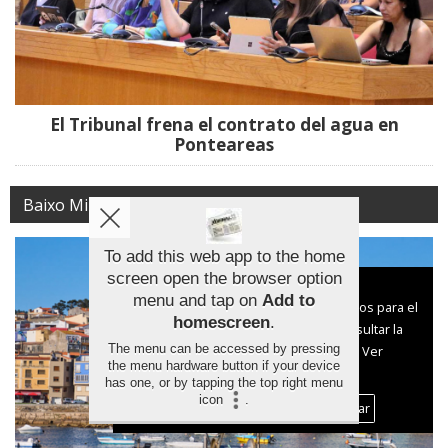
El Tribunal frena el contrato del agua en
Ponteareas
Baixo Miño
To add this web app to the home
screen open the browser option
Aviso sobre el Uso de cookies:
menu and tap on
Add to
Utilizamos cookies nuestras y de terceros para el
homescreen
.
funcionamiento del digital. Puedes consultar la
The menu can be accessed by pressing
lista de cookies y como desconectarlas.
Ver
the menu hardware button if your device
nuestra Política de Privacidad y Cookies
has one, or by tapping the top right menu
icon
.
Aceptar Cookies
Personalizar