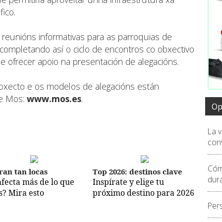
ico.
reunións informativas para as parroquias de
 completando así o ciclo de encontros co obxectivo
 e ofrecer apoio na presentación de alegacións.
oxecto e os modelos de alegacións están
de Mos:
www.mos.es
.
Op
La 
conv
Cóm
ran tan locas
Top 2026: destinos clave
dur
afecta más de lo que
Inspírate y elige tu
s? Mira esto
próximo destino para 2026
Per