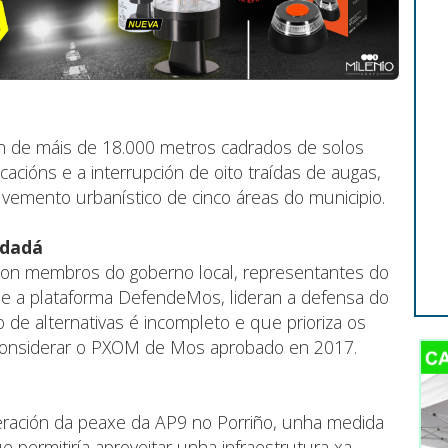
n de máis de 18.000 metros cadrados de solos
ficacións e a interrupción de oito traídas de augas,
vemento urbanístico de cinco áreas do municipio.
idadá
o con membros do goberno local, representantes do
 e a plataforma DefendeMos, lideran a defensa do
 de alternativas é incompleto e que prioriza os
considerar o PXOM de Mos aprobado en 2017.
beración da peaxe da AP9 no Porriño, unha medida
ue permitiría aproveitar unha infraestrutura xa