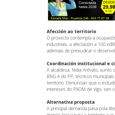
Afección ao territorio
O proxecto contempla a ocupació
industriais, a afectación a 100 edi
ademais de prexudicar o desenvol
Coordinación institucional e c
A alcaldesa, Nidia Arévalo, xunt
BNG e do PP, técnicos municipais
territorio. Denuncian que o estudo
intereses do PXOM de Vigo, sen 
Alternativa proposta
A principal demanda pasa pola li
menos lesiva para o territorio e q