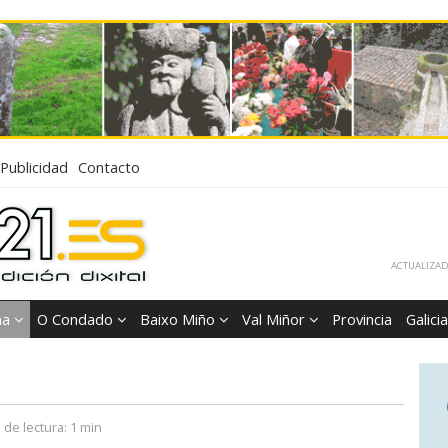
Publicidad
Contacto
ACTUALIZADA
ña
O Condado
Baixo Miño
Val Miñor
Provincia
Galicia
 de lectura:
1 min