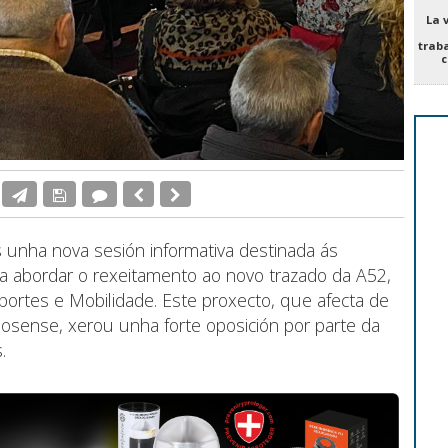
La 
trab
c
unha nova sesión informativa destinada ás
a abordar o rexeitamento ao novo trazado da A52,
portes e Mobilidade. Este proxecto, que afecta de
o mosense, xerou unha forte oposición por parte da
.