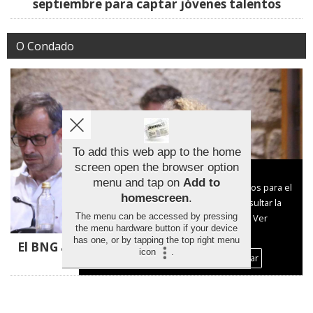
septiembre para captar jóvenes talentos
O Condado
To add this web app to the home
screen open the browser option
Aviso sobre el Uso de cookies:
menu and tap on
Add to
Utilizamos cookies nuestras y de terceros para el
homescreen
.
funcionamiento del digital. Puedes consultar la
The menu can be accessed by pressing
lista de cookies y como desconectarlas.
Ver
the menu hardware button if your device
nuestra Política de Privacidad y Cookies
has one, or by tapping the top right menu
El BNG alerta de la falta de profesorado en los
icon
.
Aceptar Cookies
Personalizar
colegios de Ponteareas
Baixo Miño