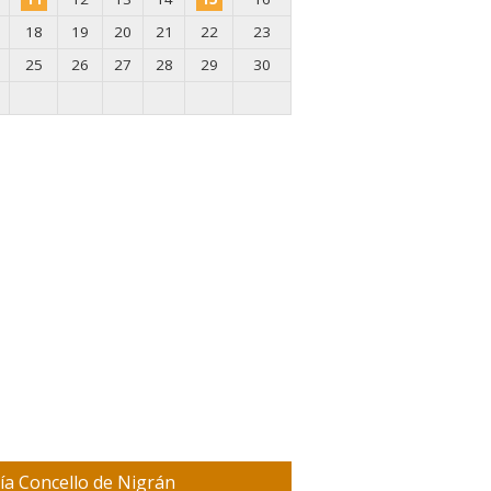
18
19
20
21
22
23
25
26
27
28
29
30
ía Concello de Nigrán