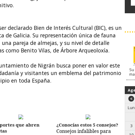
itivo.
er declarado Bien de Interés Cultural (BIC), es un
ca de Galicia. Su representación única de fauna
una pareja de almejas, y su nivel de detalle
as como Benito Vilas, de Árbore Arqueoloxía.
yuntamiento de Nigrán busca poner en valor este
Su 
ciudadanía y visitantes un emblema del patrimonio
ma
cipio en toda España.
Ag
Lun
portes que abren
¿Conocías estos 5 consejos?
3
tas
Consejos infalibles para
10