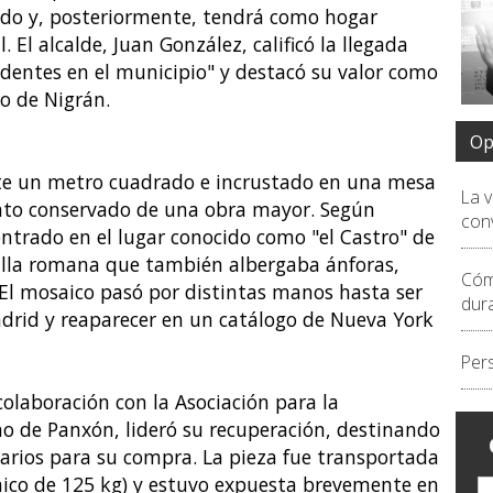
do y, posteriormente, tendrá como hogar
. El alcalde, Juan González, calificó la llegada
edentes en el municipio" y destacó su valor como
o de Nigrán.
Op
e un metro cuadrado e incrustado en una mesa
La 
mento conservado de una obra mayor. Según
conv
ntrado en el lugar conocido como "el Castro" de
illa romana que también albergaba ánforas,
Cóm
El mosaico pasó por distintas manos hasta ser
dur
drid y reaparecer en un catálogo de Nueva York
Per
olaboración con la Asociación para la
o de Panxón, lideró su recuperación, destinando
sarios para su compra. La pieza fue transportada
aico de 125 kg) y estuvo expuesta brevemente en