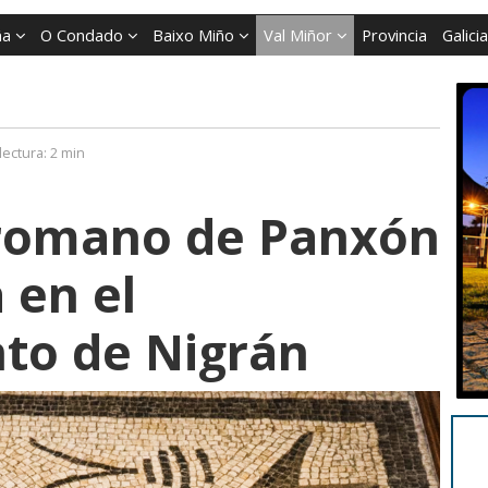
ña
O Condado
Baixo Miño
Val Miñor
Provincia
Galicia
lectura:
2 min
 romano de Panxón
 en el
to de Nigrán