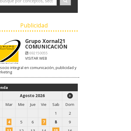
Publicidad
Grupo Xornal21
COMUNICACIÓN
692150055
VISITAR WEB
socio integral en comunicación, publicidad y
rketing
enda
Agosto 2026
Mar
Mie
Jue
Vie
Sab
Dom
1
2
4
5
6
7
8
9
11
12
13
14
15
16