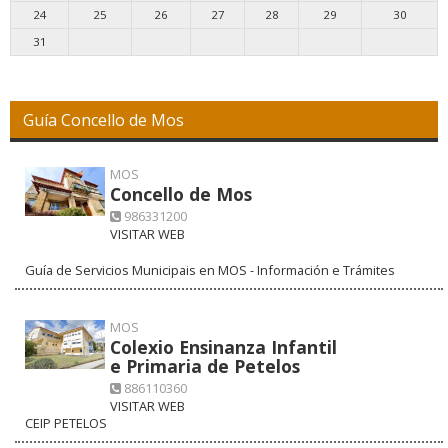
24
25
26
27
28
29
30
31
Guía Concello de Mos
MOS
Concello de Mos
986331200
VISITAR WEB
Guía de Servicios Municipais en MOS - Información e Trámites
MOS
Colexio Ensinanza Infantil
e Primaria de Petelos
886110360
VISITAR WEB
CEIP PETELOS