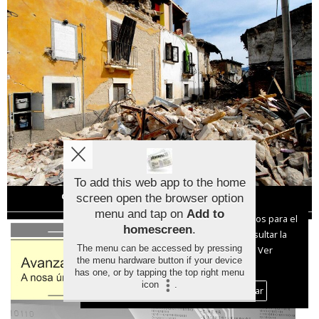
To add this web app to the home
Cómo mantenerse a salvo en caso de terremoto
screen open the browser option
Aviso sobre el Uso de cookies:
menu and tap on
Add to
Utilizamos cookies nuestras y de terceros para el
homescreen
.
funcionamiento del digital. Puedes consultar la
The menu can be accessed by pressing
lista de cookies y como desconectarlas.
Ver
the menu hardware button if your device
nuestra Política de Privacidad y Cookies
has one, or by tapping the top right menu
icon
.
Aceptar Cookies
Personalizar