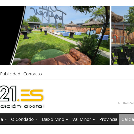
Publicidad
Contacto
ACTUALIZAD
ña
O Condado
Baixo Miño
Val Miñor
Provincia
Galicia