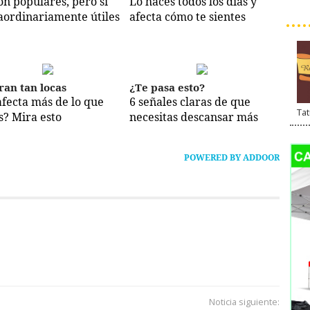
on populares, pero sí
Lo haces todos los días y
aordinariamente útiles
afecta cómo te sientes
ran tan locas
¿Te pasa esto?
afecta más de lo que
6 señales claras de que
Tat
s? Mira esto
necesitas descansar más
POWERED BY ADDOOR
Noticia siguiente: