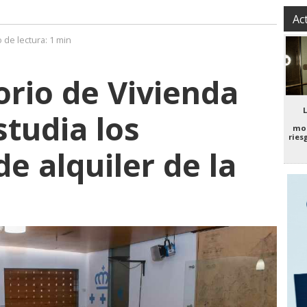
Ac
 de lectura:
1 min
orio de Vivienda
studia los
mo
ries
e alquiler de la