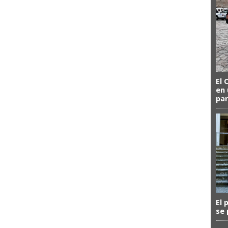
El 
en 
par
El 
se 