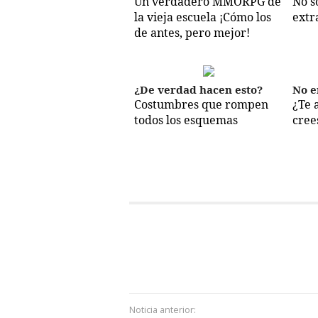
Un verdadero MMORPG de
No s
la vieja escuela ¡Cómo los
extr
de antes, pero mejor!
¿De verdad hacen esto?
No e
Costumbres que rompen
¿Te 
todos los esquemas
cree
Noticia anterior: