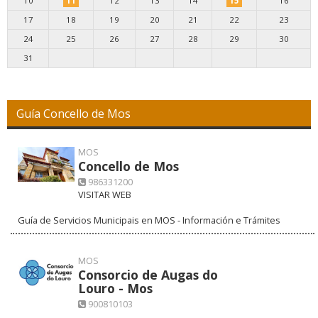
10
11
12
13
14
15
16
17
18
19
20
21
22
23
24
25
26
27
28
29
30
31
Guía Concello de Mos
MOS
Concello de Mos
986331200
VISITAR WEB
Guía de Servicios Municipais en MOS - Información e Trámites
MOS
Consorcio de Augas do
Louro - Mos
900810103