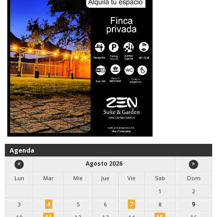
Agenda
Agosto 2026
Lun
Mar
Mie
Jue
Vie
Sab
Dom
1
2
3
4
5
6
7
8
9