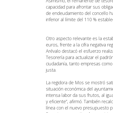
Asimismo, el remanente de tesorer
capacidad para afrontar sus obliga
de endeudamiento del concello h
inferior al límite del 110 % establ
Otro aspecto relevante es la esta
euros, frente a la cifra negativa r
Arévalo destacó el esfuerzo real
Tesorería para actualizar el padr
ciudadanía, tanto empresas como p
justa.
La regidora de Mos se mostró sat
situación económica del ayuntami
intensa labor da sus frutos, al ig
y eficiente”, afirmó. También reca
línea con el nuevo presupuesto pa