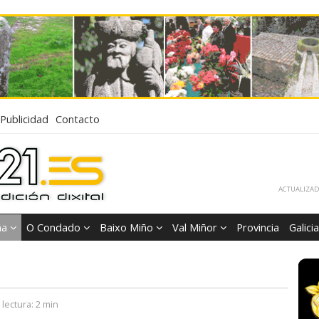
Publicidad
Contacto
ACTUALIZADA
ña
O Condado
Baixo Miño
Val Miñor
Provincia
Galicia
lectura:
2 min