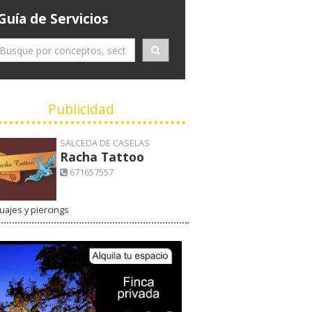
Guía de Servicios
Publicidad
SALCEDA DE CASELAS
Racha Tattoo
671657557
uajes y piercings