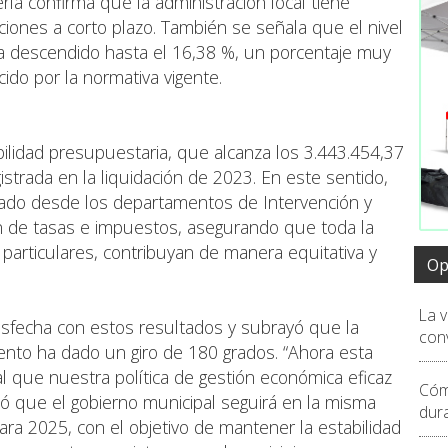
ía confirma que la administración local tiene
ciones a corto plazo. También se señala que el nivel
a descendido hasta el 16,38 %, un porcentaje muy
ecido por la normativa vigente.
bilidad presupuestaria, que alcanza los 3.443.454,37
egistrada en la liquidación de 2023. En este sentido,
izado desde los departamentos de Intervención y
ón de tasas e impuestos, asegurando que toda la
articulares, contribuyan de manera equitativa y
Op
La 
isfecha con estos resultados y subrayó que la
conv
ento ha dado un giro de 180 grados. “Ahora esta
ual que nuestra política de gestión económica eficaz
Cóm
lcó que el gobierno municipal seguirá en la misma
dur
ra 2025, con el objetivo de mantener la estabilidad