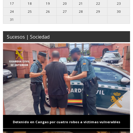
17
18
19
20
21
22
23
24
25
26
27
28
29
30
31
Sucesos | Sociedad
Detenido en Cangas por cuatro robos a víctimas vulnerables