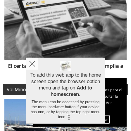
El certamen de pintura de Tomiño se amplía a
Estás y Figueiró
To add this web app to the home
screen open the browser option
Aviso sobre el Uso de cookies:
menu and tap on
Add to
Val Miñor
Utilizamos cookies nuestras y de terceros para el
homescreen
.
funcionamiento del digital. Puedes consultar la
The menu can be accessed by pressing
lista de cookies y como desconectarlas.
Ver
the menu hardware button if your device
nuestra Política de Privacidad y Cookies
has one, or by tapping the top right menu
icon
.
Aceptar Cookies
Personalizar