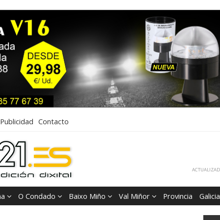
Publicidad
Contacto
ACTUALIZADA
ña
O Condado
Baixo Miño
Val Miñor
Provincia
Galicia