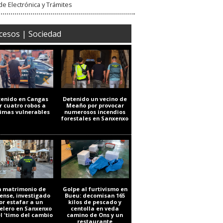
e Electrónica y Trámites
cesos | Sociedad
tenido en Cangas
Detenido un vecino de
r cuatro robos a
Meaño por provocar
timas vulnerables
numerosos incendios
forestales en Sanxenxo
 matrimonio de
Golpe al furtivismo en
ense, investigado
Bueu: decomisan 165
or estafar a un
kilos de pescado y
elero en Sanxenxo
centolla en veda
el 'timo del cambio
camino de Ons y un
restaurante