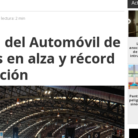
Ac
lectura:
2 min
 del Automóvil de
anoc
 en alza y récord
de
intr
ación
Pant
pelig
sino