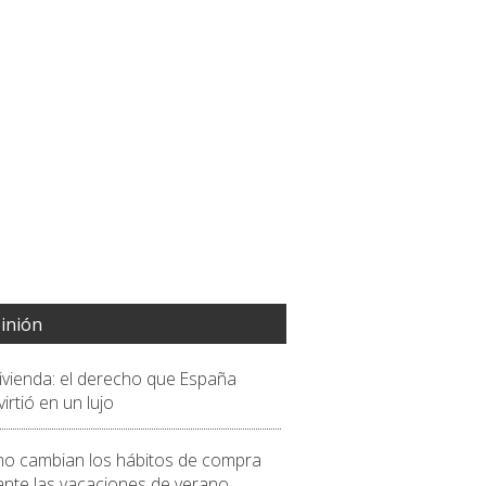
inión
vivienda: el derecho que España
irtió en un lujo
o cambian los hábitos de compra
ante las vacaciones de verano