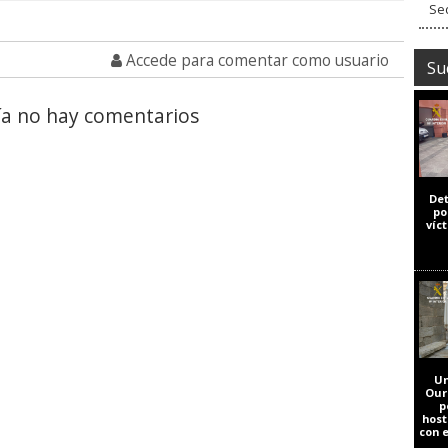
Sed
Accede para comentar como usuario
Su
a no hay comentarios
De
po
víc
Un
Our
p
host
con 