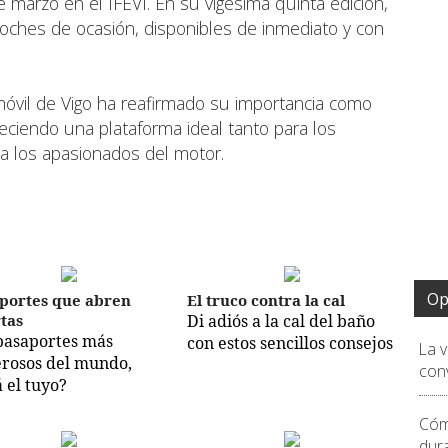
 marzo en el IFEVI. En su vigésima quinta edición,
coches de ocasión, disponibles de inmediato y con
móvil de Vigo ha reafirmado su importancia como
freciendo una plataforma ideal tanto para los
a los apasionados del motor.
Op
portes que abren
El truco contra la cal
tas
Di adiós a la cal del baño
pasaportes más
con estos sencillos consejos
La 
rosos del mundo,
conv
á el tuyo?
Cóm
dur