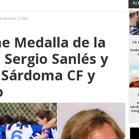
Ac
e lectura:
2 min
e Medalla de la
La 
trab
 Sergio Sanlés y
 Sárdoma CF y
o
n
card
ries