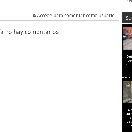
Sed
Accede para comentar como usuario
Su
a no hay comentarios
De
po
víc
Un
Our
p
host
con 