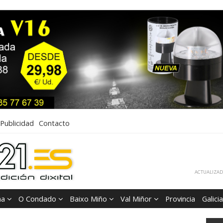
Publicidad
Contacto
ACTUALIZADA
ña
O Condado
Baixo Miño
Val Miñor
Provincia
Galicia