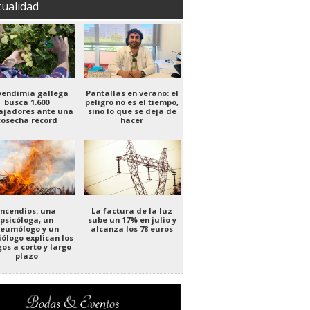
tualidad
vendimia gallega
Pantallas en verano: el
busca 1.600
peligro no es el tiempo,
ajadores ante una
sino lo que se deja de
cosecha récord
hacer
Incendios: una
La factura de la luz
psicóloga, un
sube un 17% en julio y
eumólogo y un
alcanza los 78 euros
iólogo explican los
gos a corto y largo
plazo