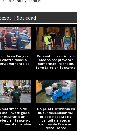
e Electrónica y Trámites
cesos | Sociedad
tenido en Cangas
Detenido un vecino de
r cuatro robos a
Meaño por provocar
timas vulnerables
numerosos incendios
forestales en Sanxenxo
 matrimonio de
Golpe al furtivismo en
ense, investigado
Bueu: decomisan 165
or estafar a un
kilos de pescado y
elero en Sanxenxo
centolla en veda
el 'timo del cambio
camino de Ons y un
restaurante