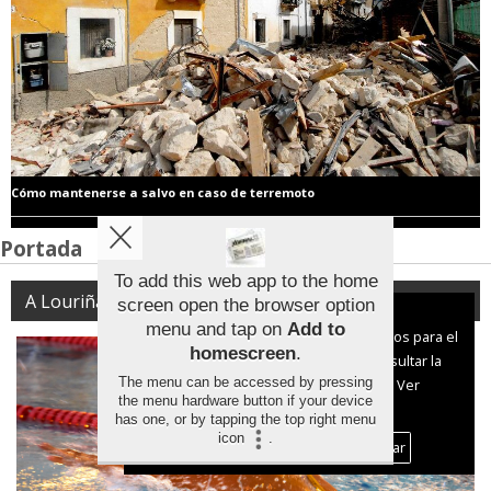
Cómo mantenerse a salvo en caso de terremoto
Portada
To add this web app to the home
A Louriña
screen open the browser option
Aviso sobre el Uso de cookies:
menu and tap on
Add to
Utilizamos cookies nuestras y de terceros para el
homescreen
.
funcionamiento del digital. Puedes consultar la
The menu can be accessed by pressing
lista de cookies y como desconectarlas.
Ver
the menu hardware button if your device
nuestra Política de Privacidad y Cookies
has one, or by tapping the top right menu
icon
.
Aceptar Cookies
Personalizar