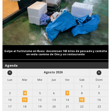
Golpe al furtivismo en Bueu: decomisan 165 kilos de pescado y centolla
en veda camino de Ons y un restaurante
Agenda
Agosto 2026
Lun
Mar
Mie
Jue
Vie
Sab
Dom
1
2
3
4
5
6
7
8
9