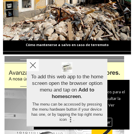
Cómo mantenerse a salvo en caso de terremoto
To add this web app to the home
screen open the browser option
Aviso sobre el Uso de cookies:
menu and tap on
Add to
Utilizamos cookies nuestras y de terceros para el
homescreen
.
funcionamiento del digital. Puedes consultar la
The menu can be accessed by pressing
lista de cookies y como desconectarlas.
Ver
the menu hardware button if your device
nuestra Política de Privacidad y Cookies
has one, or by tapping the top right menu
icon
.
Aceptar Cookies
Personalizar