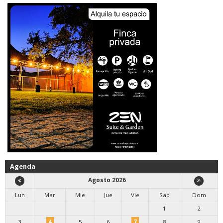
Agenda
Agosto 2026
Lun
Mar
Mie
Jue
Vie
Sab
Dom
1
2
3
4
5
6
7
8
9