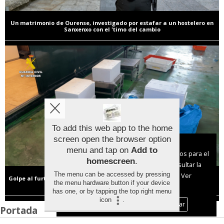
Un matrimonio de Ourense, investigado por estafar a un hostelero en
Sanxenxo con el 'timo del cambio
To add this web app to the home
screen open the browser option
Aviso sobre el Uso de cookies:
menu and tap on
Add to
Utilizamos cookies nuestras y de terceros para el
homescreen
.
funcionamiento del digital. Puedes consultar la
The menu can be accessed by pressing
lista de cookies y como desconectarlas.
Ver
Golpe al furtivismo en Bueu: decomisan 165 kilos de pescado y centolla
the menu hardware button if your device
en veda camino de Ons y un restaurante
nuestra Política de Privacidad y Cookies
has one, or by tapping the top right menu
icon
.
Aceptar Cookies
Personalizar
Portada