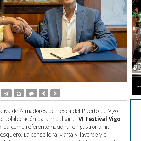
rativa de Armadores de Pesca del Puerto de Vigo
e colaboración para impulsar el
VI Festival Vigo
lida como referente nacional en gastronomía
squero. La conselleira Marta Villaverde y el