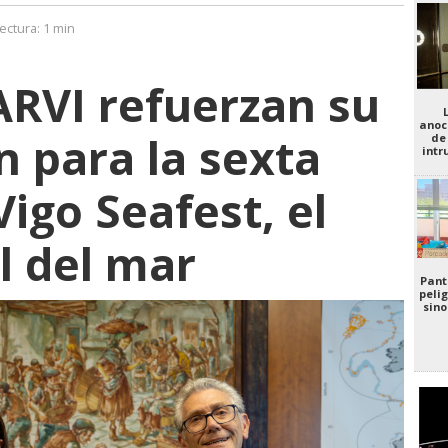
ectura:
1 min
ARVI refuerzan su
anoc
n para la sexta
de
intr
Vigo Seafest, el
l del mar
Pant
pelig
sino