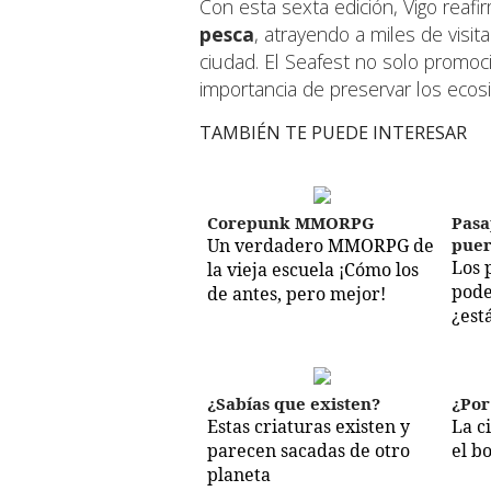
Con esta sexta edición, Vigo reaf
pesca
, atrayendo a miles de visi
ciudad. El Seafest no solo promoci
importancia de preservar los ecos
TAMBIÉN TE PUEDE INTERESAR
Corepunk MMORPG
Pasa
Un verdadero MMORPG de
puer
Los 
la vieja escuela ¡Cómo los
pode
de antes, pero mejor!
¿est
¿Sabías que existen?
¿Por
Estas criaturas existen y
La c
parecen sacadas de otro
el b
planeta