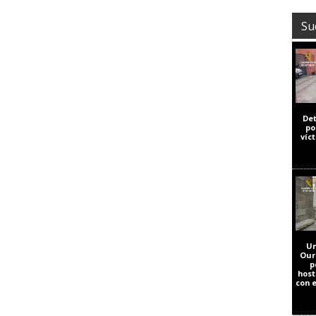
Su
De
po
víc
Un
Our
p
host
con 