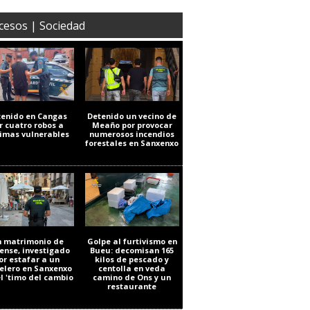
cesos | Sociedad
tenido en Cangas
Detenido un vecino de
r cuatro robos a
Meaño por provocar
timas vulnerables
numerosos incendios
forestales en Sanxenxo
 matrimonio de
Golpe al furtivismo en
ense, investigado
Bueu: decomisan 165
or estafar a un
kilos de pescado y
elero en Sanxenxo
centolla en veda
el 'timo del cambio
camino de Ons y un
restaurante