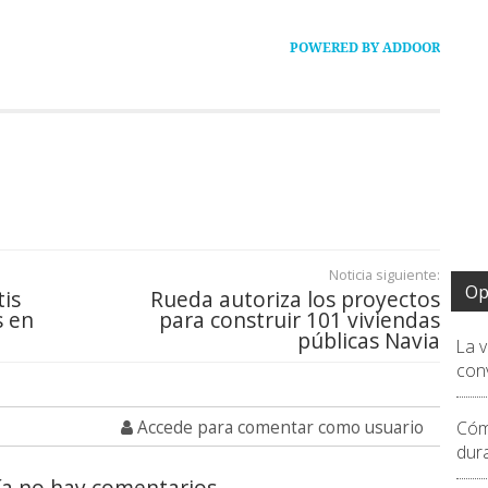
POWERED BY ADDOOR
Noticia siguiente:
Op
tis
Rueda autoriza los proyectos
s en
para construir 101 viviendas
públicas Navia
La 
conv
Accede para comentar como usuario
Cóm
dur
a no hay comentarios