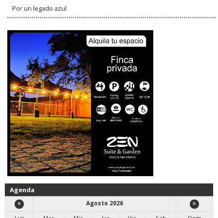
Por un legado azul
Agenda
Agosto 2026
Lun
Mar
Mie
Jue
Vie
Sab
Dom