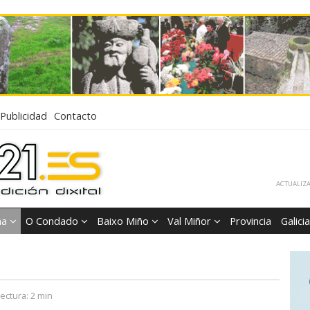
Publicidad
Contacto
ACTUALIZA
ña
O Condado
Baixo Miño
Val Miñor
Provincia
Galicia
ectura:
2 min