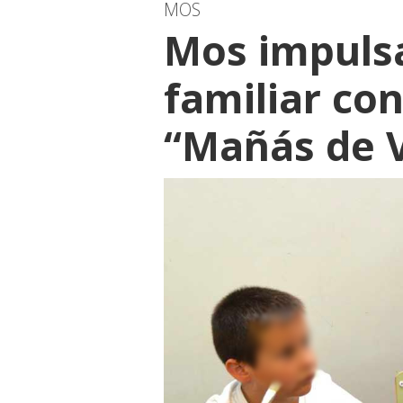
MOS
Mos impulsa
familiar co
“Mañás de 