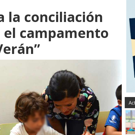
 la conciliación
n el campamento
Verán”
Ac