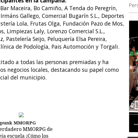
icipantes en la campaña:
Per
, Bar Maceira, Bo Camiño, A Tenda do Peregrín,
rmáns Gallego, Comercial Bugarín S.L., Deportes
istería Lola, Frutas Olga, Fundación Pazo de Mos,
s, Limpiezas Laly, Lorenzo Comercial S.L.,
, Pastelería Seijo, Peluquería Elsa Pereira,
línica de Podología, Pais Automoción y Torgali.
citado a todas las personas premiadas y ha
os negocios locales, destacando su papel como
ial del municipio.
epunk MMORPG
verdadero MMORPG de
ieja escuela ¡Cómo los