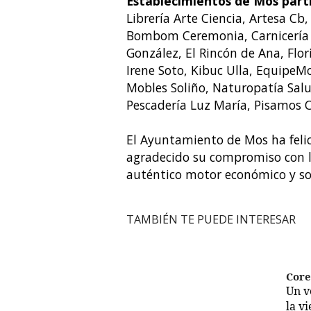
Establecimientos de Mos part
Librería Arte Ciencia, Artesa Cb
Bombom Ceremonia, Carnicería I
González, El Rincón de Ana, Flor
Irene Soto, Kibuc Ulla, EquipeMo
Mobles Soliño, Naturopatía Saluz
Pescadería Luz María, Pisamos C
El Ayuntamiento de Mos ha feli
agradecido su compromiso con l
auténtico motor económico y soc
TAMBIÉN TE PUEDE INTERESAR
Cor
Un 
la v