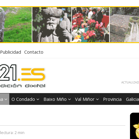
Publicidad
Contacto
ACTUALIZADA
ña
O Condado
Baixo Miño
Val Miñor
Provincia
Galicia
lectura:
2 min