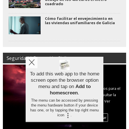
cuadrado
Cómo facilitar el envejecimiento en
las viviendas unifamiliares de Galicia
Seguridad | Protección Civil
To add this web app to the home
screen open the browser option
Aviso sobre el Uso de cookies:
menu and tap on
Add to
Utilizamos cookies nuestras y de terceros para el
homescreen
.
funcionamiento del digital. Puedes consultar la
The menu can be accessed by pressing
lista de cookies y como desconectarlas.
Ver
the menu hardware button if your device
nuestra Política de Privacidad y Cookies
has one, or by tapping the top right menu
icon
.
Aceptar Cookies
Personalizar