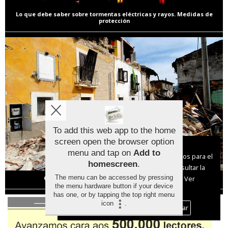
Lo que debe saber sobre tormentas eléctricas y rayos. Medidas de
protección
To add this web app to the home
screen open the browser option
Aviso sobre el Uso de cookies:
menu and tap on
Add to
Utilizamos cookies nuestras y de terceros para el
homescreen
.
funcionamiento del digital. Puedes consultar la
The menu can be accessed by pressing
lista de cookies y como desconectarlas.
Ver
Cómo mantenerse a salvo en caso de terremoto
the menu hardware button if your device
nuestra Política de Privacidad y Cookies
has one, or by tapping the top right menu
icon
.
Aceptar Cookies
Personalizar