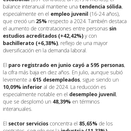
balance interanual mantiene una
tendencia sólida
,
especialmente en el
empleo juvenil
(16-24 años),
que creció un
25%
respecto a 2024. También destaca
el aumento de contrataciones entre personas
sin
estudios acreditados (+42,42%)
y con
bachillerato (+6,38%)
, reflejo de una mayor
diversificación en la demanda laboral.
El
paro registrado en junio cayó a 595 personas
,
la cifra más baja en diez años. En julio, aunque subió
levemente a
615 desempleados
, sigue siendo un
10,09% inferior
al de 2024. La reducción es
especialmente notable en el
desempleo juvenil
,
que se desplomó un
48,39%
en términos
interanuales.
El
sector servicios
concentra el
85,65%
de los
contratos, seguido por la
industria (11,33%)
,