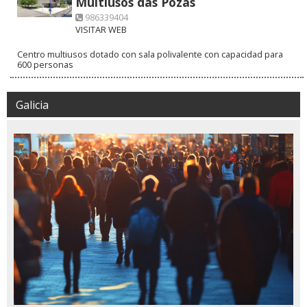
Multiusos das Pozas
986339404
VISITAR WEB
Centro multiusos dotado con sala polivalente con capacidad para
600 personas
Galicia