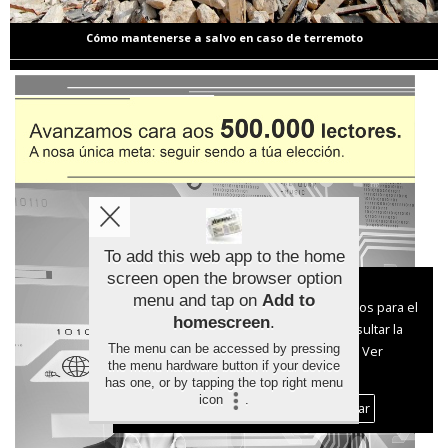
Cómo mantenerse a salvo en caso de terremoto
To add this web app to the home
screen open the browser option
Aviso sobre el Uso de cookies:
menu and tap on
Add to
Utilizamos cookies nuestras y de terceros para el
homescreen
.
funcionamiento del digital. Puedes consultar la
The menu can be accessed by pressing
lista de cookies y como desconectarlas.
Ver
the menu hardware button if your device
nuestra Política de Privacidad y Cookies
has one, or by tapping the top right menu
icon
.
Aceptar Cookies
Personalizar