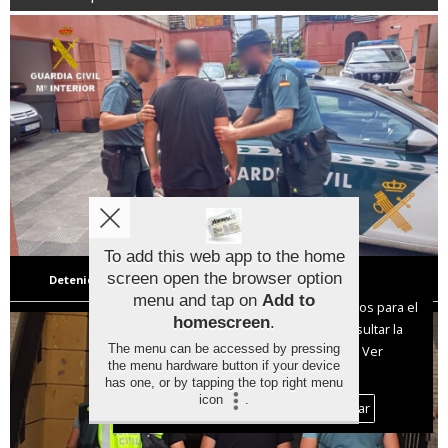
To add this web app to the home
screen open the browser option
Detenido en Cangas por cuatro robos a víctimas vulnerables
Aviso sobre el Uso de cookies:
menu and tap on
Add to
Utilizamos cookies nuestras y de terceros para el
homescreen
.
funcionamiento del digital. Puedes consultar la
The menu can be accessed by pressing
lista de cookies y como desconectarlas.
Ver
the menu hardware button if your device
nuestra Política de Privacidad y Cookies
has one, or by tapping the top right menu
icon
.
Aceptar Cookies
Personalizar