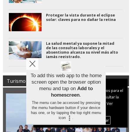
Proteger la vista durante el eclipse
solar: claves para no dañar la retina
La salud mental ya supone la mitad
de las consultas laborales y el
absentismo alcanza su nivel más alto
jamás registrado.
To add this web app to the home
Turismo
screen open the browser option
Aviso sobre el Uso de cookies:
menu and tap on
Add to
Utilizamos cookies nuestras y de terceros para el
homescreen
.
funcionamiento del digital. Puedes consultar la
The menu can be accessed by pressing
lista de cookies y como desconectarlas.
Ver
the menu hardware button if your device
nuestra Política de Privacidad y Cookies
has one, or by tapping the top right menu
icon
.
Aceptar Cookies
Personalizar