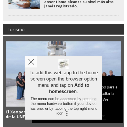
absentismo alcanza su nivel más alto
jamás registrado.
Turismo
To add this web app to the home
screen open the browser option
Aviso sobre el Uso de cookies:
menu and tap on
Add to
Utilizamos cookies nuestras y de terceros para el
homescreen
.
funcionamiento del digital. Puedes consultar la
The menu can be accessed by pressing
lista de cookies y como desconectarlas.
Ver
the menu hardware button if your device
nuestra Política de Privacidad y Cookies
has one, or by tapping the top right menu
El Xeoparque Cabo Ortegal supera su primera revisión
icon
.
Aceptar Cookies
Personalizar
de la UNESCO