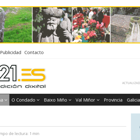
Publicidad
Contacto
ACTUALIZADA
ña
O Condado
Baixo Miño
Val Miñor
Provincia
Galicia
mpo de lectura:
1 min