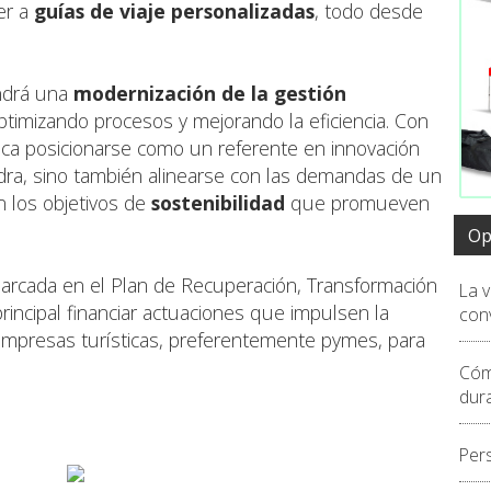
er a
guías de viaje personalizadas
, todo desde
ondrá una
modernización de la gestión
ptimizando procesos y mejorando la eficiencia. Con
busca posicionarse como un referente en innovación
dra, sino también alinearse con las demandas de un
n los objetivos de
sostenibilidad
que promueven
Op
nmarcada en el Plan de Recuperación, Transformación
La 
principal financiar actuaciones que impulsen la
conv
empresas turísticas, preferentemente pymes, para
Cóm
dur
Per