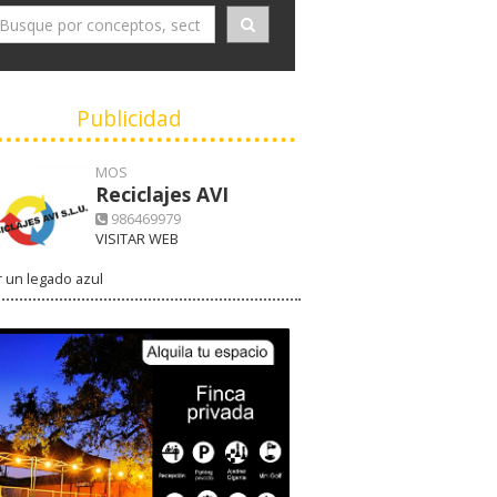
Publicidad
MOS
Reciclajes AVI
986469979
VISITAR WEB
 un legado azul