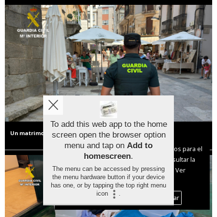
To add this web app to the home
Un matrimonio de Ourense, investigado por estafar a un hostelero en
screen open the browser option
Aviso sobre el Uso de cookies:
Sanxenxo con el 'timo del cambio
menu and tap on
Add to
Utilizamos cookies nuestras y de terceros para el
homescreen
.
funcionamiento del digital. Puedes consultar la
The menu can be accessed by pressing
lista de cookies y como desconectarlas.
Ver
the menu hardware button if your device
nuestra Política de Privacidad y Cookies
has one, or by tapping the top right menu
icon
.
Aceptar Cookies
Personalizar