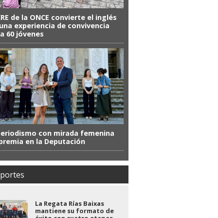
CRE de la ONCE convierte el inglés
una experiencia de convivencia
a 60 jóvenes
periodismo con mirada femenina
premia en la Deputación
portes
La Regata Rías Baixas
mantiene su formato de