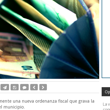
Op
mente una nueva ordenanza fiscal que grava la
La 
l municipio.
conv