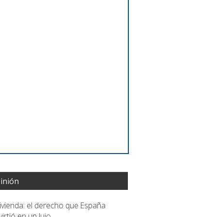
inión
vivienda: el derecho que España
irtió en un lujo