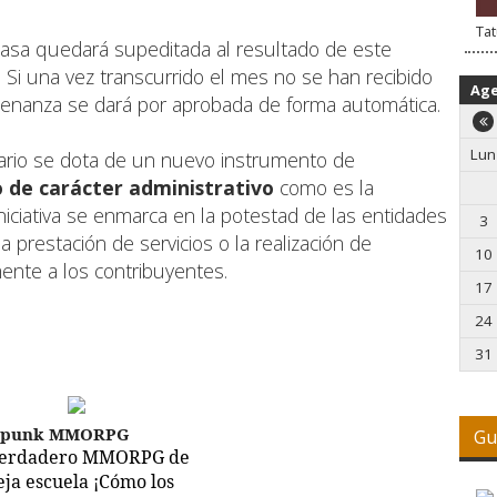
Tat
tasa quedará supeditada al resultado de este
. Si una vez transcurrido el mes no se han recibido
Ag
rdenanza se dará por aprobada de forma automática.
Lun
ario se dota de un nuevo instrumento de
o de carácter administrativo
como es la
 iniciativa se enmarca en la potestad de las entidades
3
a prestación de servicios o la realización de
10
ente a los contribuyentes.
17
24
31
epunk MMORPG
Gu
verdadero MMORPG de
ieja escuela ¡Cómo los