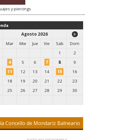
uajes y piercings
enda
Agosto 2026
Mar
Mie
Jue
Vie
Sab
Dom
1
2
4
5
6
7
8
9
11
12
13
14
15
16
18
19
20
21
22
23
25
26
27
28
29
30
ía Concello de Mondariz Balneario