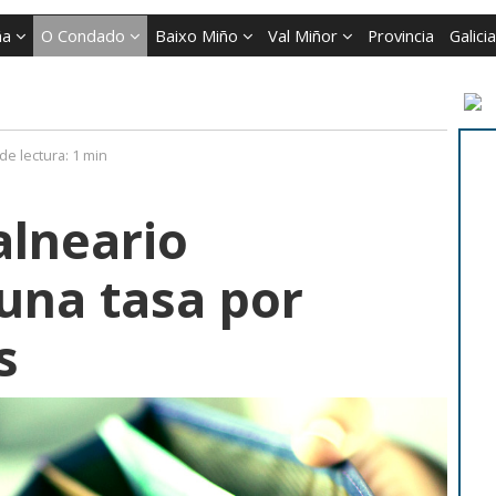
ña
O Condado
Baixo Miño
Val Miñor
Provincia
Galicia
de lectura:
1 min
alneario
una tasa por
s