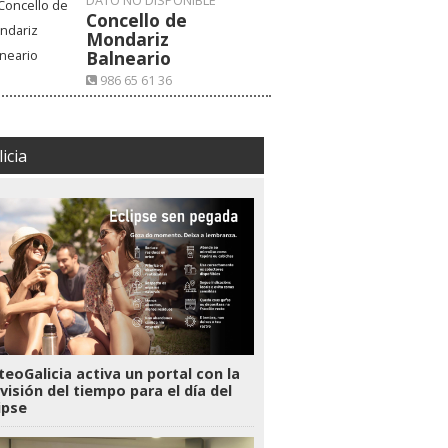
DATO NO DISPONIBLE
Concello de
Mondariz
Balneario
986 65 61 36
VISITAR WEB
icia
eoGalicia activa un portal con la
visión del tiempo para el día del
ipse