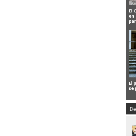
El 
en 
par
El 
se 
De