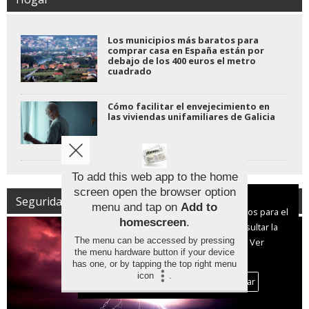
Los municipios más baratos para
comprar casa en España están por
debajo de los 400 euros el metro
cuadrado
Cómo facilitar el envejecimiento en
las viviendas unifamiliares de Galicia
To add this web app to the home
screen open the browser option
Aviso sobre el Uso de cookies:
Seguridad | Protección Civil
menu and tap on
Add to
Utilizamos cookies nuestras y de terceros para el
homescreen
.
funcionamiento del digital. Puedes consultar la
The menu can be accessed by pressing
lista de cookies y como desconectarlas.
Ver
the menu hardware button if your device
nuestra Política de Privacidad y Cookies
has one, or by tapping the top right menu
icon
.
Aceptar Cookies
Personalizar