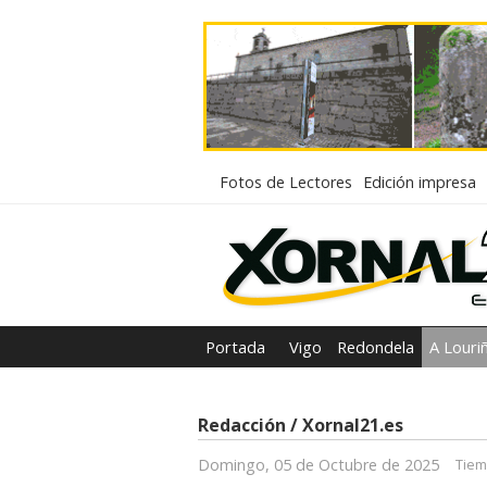
Fotos de Lectores
Edición impresa
Portada
Vigo
Redondela
A Louri
Redacción / Xornal21.es
Domingo, 05 de Octubre de 2025
Tiem