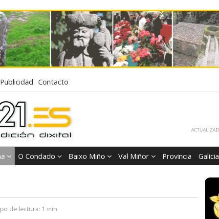
Publicidad
Contacto
ACTUALIZADA
ña
O Condado
Baixo Miño
Val Miñor
Provincia
Galicia
po de lectura:
1 min