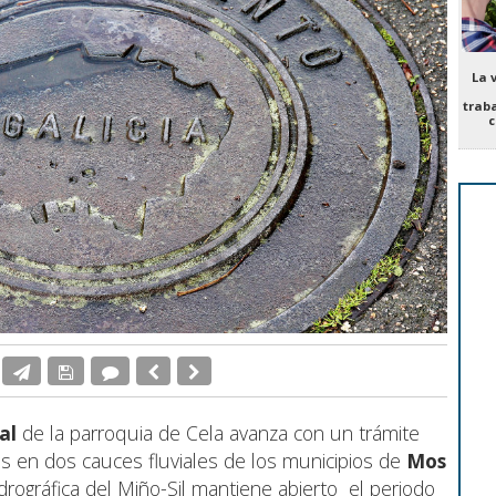
La 
trab
c
al
de la parroquia de Cela avanza con un trámite
as en dos cauces fluviales de los municipios de
Mos
drográfica del Miño-Sil mantiene abierto el periodo