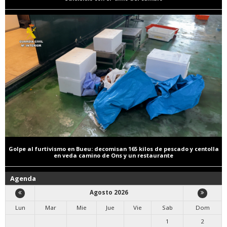
Golpe al furtivismo en Bueu: decomisan 165 kilos de pescado y centolla
en veda camino de Ons y un restaurante
Agenda
Agosto 2026
Lun
Mar
Mie
Jue
Vie
Sab
Dom
1
2