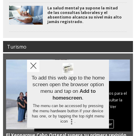
La salud mental ya supone la mitad
de las consultas laborales y el
absentismo alcanza su nivel más alto
jamás registrado.
Turismo
To add this web app to the home
screen open the browser option
Aviso sobre el Uso de cookies:
menu and tap on
Add to
Utilizamos cookies nuestras y de terceros para el
homescreen
.
funcionamiento del digital. Puedes consultar la
The menu can be accessed by pressing
lista de cookies y como desconectarlas.
Ver
the menu hardware button if your device
nuestra Política de Privacidad y Cookies
has one, or by tapping the top right menu
icon
.
Aceptar Cookies
Personalizar
El Xeoparque Cabo Ortegal supera su primera revisión