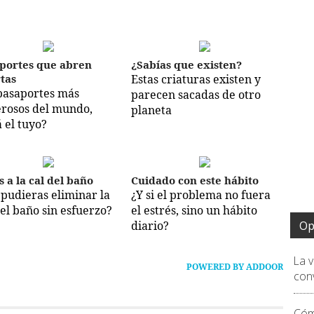
portes que abren
¿Sabías que existen?
tas
Estas criaturas existen y
pasaportes más
parecen sacadas de otro
rosos del mundo,
planeta
á el tuyo?
s a la cal del baño
Cuidado con este hábito
i pudieras eliminar la
¿Y si el problema no fuera
del baño sin esfuerzo?
el estrés, sino un hábito
diario?
Op
La 
POWERED BY ADDOOR
conv
Cóm