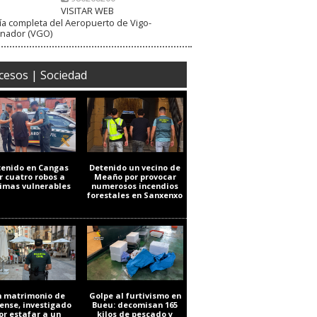
VISITAR WEB
a completa del Aeropuerto de Vigo-
inador (VGO)
cesos | Sociedad
tenido en Cangas
Detenido un vecino de
r cuatro robos a
Meaño por provocar
timas vulnerables
numerosos incendios
forestales en Sanxenxo
 matrimonio de
Golpe al furtivismo en
ense, investigado
Bueu: decomisan 165
or estafar a un
kilos de pescado y