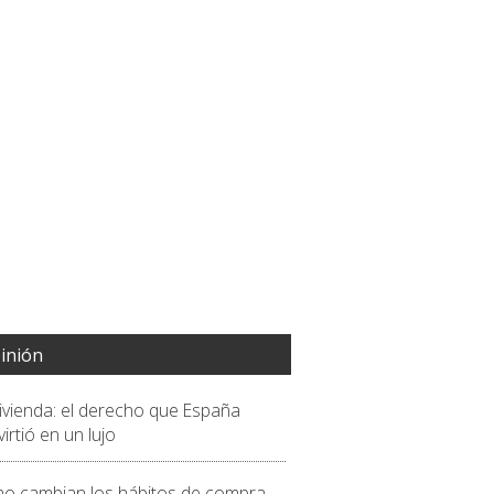
inión
vivienda: el derecho que España
irtió en un lujo
o cambian los hábitos de compra