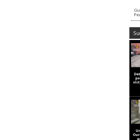
Guí
Pe
Su
De
po
víc
Un
Our
p