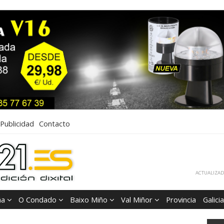
Publicidad
Contacto
ACTUALIZADA
ña
O Condado
Baixo Miño
Val Miñor
Provincia
Galicia