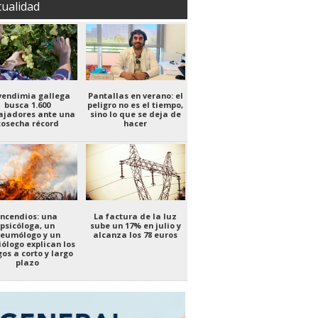
tualidad
vendimia gallega
Pantallas en verano: el
busca 1.600
peligro no es el tiempo,
ajadores ante una
sino lo que se deja de
cosecha récord
hacer
Incendios: una
La factura de la luz
psicóloga, un
sube un 17% en julio y
eumólogo y un
alcanza los 78 euros
iólogo explican los
gos a corto y largo
plazo