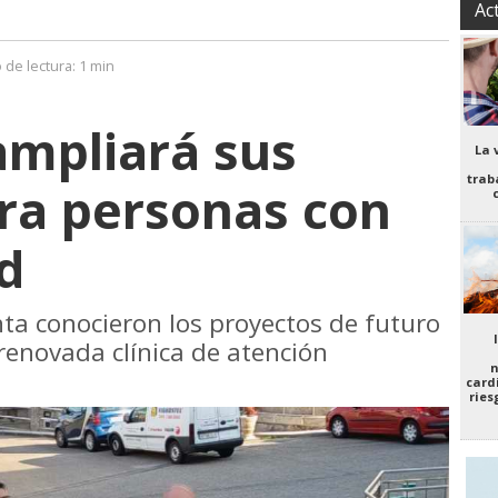
Ac
 de lectura:
1 min
ampliará sus
La 
trab
ara personas con
d
ta conocieron los proyectos de futuro
 renovada clínica de atención
n
card
ries