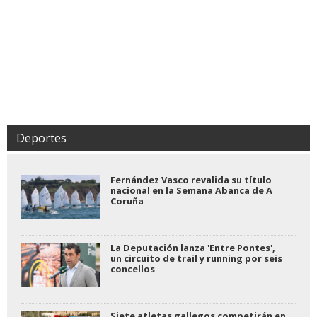
Deportes
Fernández Vasco revalida su título
nacional en la Semana Abanca de A
Coruña
La Deputación lanza 'Entre Pontes',
un circuito de trail y running por seis
concellos
Siete atletas gallegos competirán en