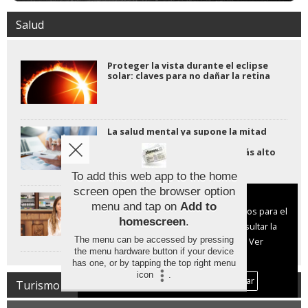
Salud
Proteger la vista durante el eclipse
solar: claves para no dañar la retina
La salud mental ya supone la mitad
de las consultas laborales y el
absentismo alcanza su nivel más alto
jamás registrado.
To add this web app to the home
screen open the browser option
Aviso sobre el Uso de cookies:
El eclipse de agosto exige gafas
menu and tap on
Add to
homologadas: las de sol
Utilizamos cookies nuestras y de terceros para el
convencionales no son seguras para
homescreen
.
funcionamiento del digital. Puedes consultar la
observarlo
The menu can be accessed by pressing
lista de cookies y como desconectarlas.
Ver
the menu hardware button if your device
nuestra Política de Privacidad y Cookies
has one, or by tapping the top right menu
icon
.
Aceptar Cookies
Personalizar
Turismo