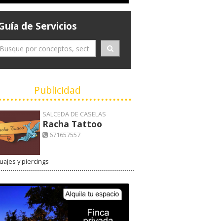
Guía de Servicios
Publicidad
SALCEDA DE CASELAS
Racha Tattoo
671657557
uajes y piercings