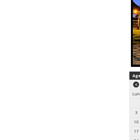
Ag
Lun
3
10
17