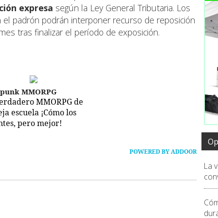
ación expresa
según la Ley General Tributaria. Los
 el padrón podrán interponer recurso de reposición
mes tras finalizar el período de exposición.
epunk MMORPG
verdadero MMORPG de
ieja escuela ¡Cómo los
ntes, pero mejor!
Op
POWERED BY ADDOOR
La 
conv
Cóm
dur