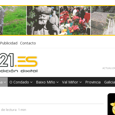
Publicidad
Contacto
ACTUALIZA
ña
O Condado
Baixo Miño
Val Miñor
Provincia
Galicia
 de lectura:
1 min