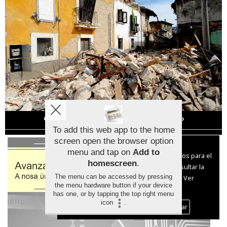
Cómo mantenerse a salvo en caso de terremoto
To add this web app to the home
screen open the browser option
Aviso sobre el Uso de cookies:
menu and tap on
Add to
Utilizamos cookies nuestras y de terceros para el
homescreen
.
funcionamiento del digital. Puedes consultar la
The menu can be accessed by pressing
lista de cookies y como desconectarlas.
Ver
the menu hardware button if your device
nuestra Política de Privacidad y Cookies
has one, or by tapping the top right menu
icon
.
Aceptar Cookies
Personalizar