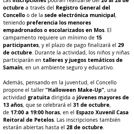
Las
inscripciones
podrán realizarse del
20 al 28 de
octubre
a través del
Registro General del
Concello
o de la
sede electrónica municipal
,
teniendo
preferencia los menores
empadronados o escolarizados en Mos
. El
campamento requiere un mínimo de
15
participantes
, y el plazo de pago finalizará el
29
de octubre
. Durante la actividad, los niños y niñas
participarán en
talleres y juegos temáticos de
Samaín
, en un ambiente seguro y educativo.
Además, pensando en la juventud, el Concello
propone el taller
“Halloween Make-Up”
, una
actividad
gratuita
dirigida a
jóvenes mayores de
13 años
, que se celebrará el
31 de octubre
,
de
17:00 a 19:00 horas
, en el
Espazo Xuvenil Casa
Reitoral de Petelos
. Las inscripciones también
estarán abiertas hasta el
28 de octubre
.