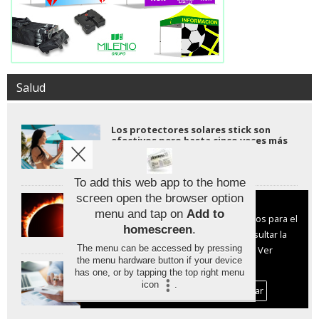
Salud
Los protectores solares stick son
efectivos pero hasta cinco veces más
caros
To add this web app to the home
Proteger la vista durante el eclipse
screen open the browser option
Aviso sobre el Uso de cookies:
solar: claves para no dañar la retina
menu and tap on
Add to
Utilizamos cookies nuestras y de terceros para el
homescreen
.
funcionamiento del digital. Puedes consultar la
The menu can be accessed by pressing
lista de cookies y como desconectarlas.
Ver
the menu hardware button if your device
nuestra Política de Privacidad y Cookies
La salud mental ya supone la mitad
has one, or by tapping the top right menu
de las consultas laborales y el
icon
.
absentismo alcanza su nivel más alto
Aceptar Cookies
Personalizar
jamás registrado.