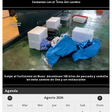
Sanxenxo con el 'timo del cambio
Golpe al furtivismo en Bueu: decomisan 165 kilos de pescado y centolla
en veda camino de Ons y un restaurante
Agenda
Agosto 2026
Lun
Mar
Mie
Jue
Vie
Sab
Dom
1
2