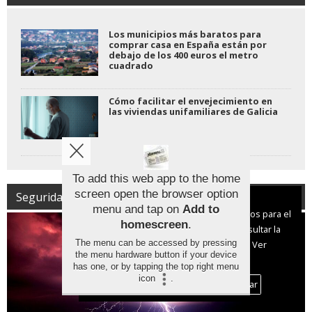
Los municipios más baratos para
comprar casa en España están por
debajo de los 400 euros el metro
cuadrado
Cómo facilitar el envejecimiento en
las viviendas unifamiliares de Galicia
To add this web app to the home
screen open the browser option
Seguridad | Protección Civil
Aviso sobre el Uso de cookies:
menu and tap on
Add to
Utilizamos cookies nuestras y de terceros para el
homescreen
.
funcionamiento del digital. Puedes consultar la
The menu can be accessed by pressing
lista de cookies y como desconectarlas.
Ver
the menu hardware button if your device
nuestra Política de Privacidad y Cookies
has one, or by tapping the top right menu
icon
.
Aceptar Cookies
Personalizar