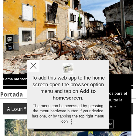
To add this web app to the home
Cómo mantenerse a salvo en caso de terremoto
screen open the browser option
Aviso sobre el Uso de cookies:
menu and tap on
Add to
Portada
Utilizamos cookies nuestras y de terceros para el
homescreen
.
funcionamiento del digital. Puedes consultar la
The menu can be accessed by pressing
lista de cookies y como desconectarlas.
Ver
A Louriña
the menu hardware button if your device
nuestra Política de Privacidad y Cookies
has one, or by tapping the top right menu
icon
.
Aceptar Cookies
Personalizar