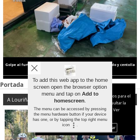
Golpe al furtivismo en Bueu: decomisan 165 kilos de pescado y centolla
en veda camino de Ons y un restaurante
To add this web app to the home
Portada
screen open the browser option
Aviso sobre el Uso de cookies:
menu and tap on
Add to
Utilizamos cookies nuestras y de terceros para el
A Louriña
homescreen
.
funcionamiento del digital. Puedes consultar la
The menu can be accessed by pressing
lista de cookies y como desconectarlas.
Ver
the menu hardware button if your device
nuestra Política de Privacidad y Cookies
has one, or by tapping the top right menu
icon
.
Aceptar Cookies
Personalizar