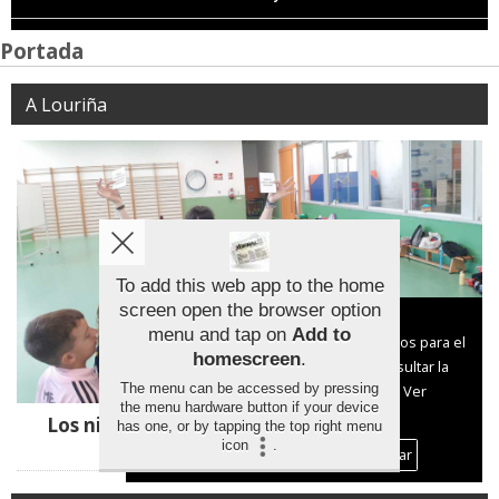
Portada
A Louriña
To add this web app to the home
screen open the browser option
Aviso sobre el Uso de cookies:
menu and tap on
Add to
Utilizamos cookies nuestras y de terceros para el
homescreen
.
funcionamiento del digital. Puedes consultar la
The menu can be accessed by pressing
lista de cookies y como desconectarlas.
Ver
the menu hardware button if your device
nuestra Política de Privacidad y Cookies
Los niños de Mos aprenden a consumir con
has one, or by tapping the top right menu
responsabilidad
icon
.
Aceptar Cookies
Personalizar