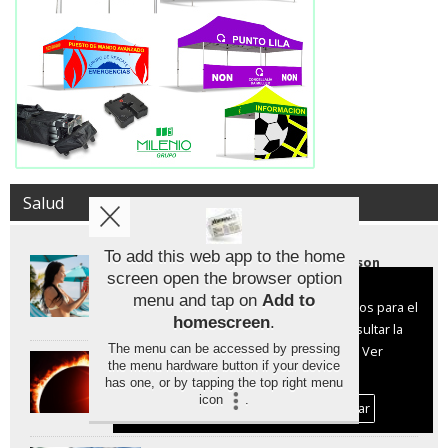
Salud
To add this web app to the home
Los protectores solares stick son
efectivos pero hasta cinco veces más
screen open the browser option
Aviso sobre el Uso de cookies:
caros
menu and tap on
Add to
Utilizamos cookies nuestras y de terceros para el
homescreen
.
funcionamiento del digital. Puedes consultar la
The menu can be accessed by pressing
lista de cookies y como desconectarlas.
Ver
Proteger la vista durante el eclipse
the menu hardware button if your device
solar: claves para no dañar la retina
nuestra Política de Privacidad y Cookies
has one, or by tapping the top right menu
icon
.
Aceptar Cookies
Personalizar