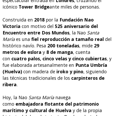
espectacular entrada en
Londres
, cruzando el
icónico
Tower Bridge
ante miles de personas.
Construida en
2018
por la
Fundación Nao
Victoria
con motivo del
525 aniversario del
Encuentro entre Dos Mundos
, la Nao
Santa
María
es una
fiel reproducción a tamaño real
del
histórico navío. Pesa
200 toneladas
, mide
29
metros de eslora
y
8 de manga
, cuenta
con
cuatro palos, cinco velas y cinco cubiertas
, y
fue elaborada artesanalmente en
Punta Umbría
(Huelva)
con madera de
iroko y pino
, siguiendo
las técnicas tradicionales de los
carpinteros de
ribera
.
Hoy, la Nao
Santa María
navega
como
embajadora flotante del patrimonio
marítimo y cultural de Huelva
y de la propia