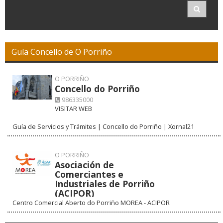
Guía Concello de O Porriño
O PORRIÑO
Concello do Porriño
986335000
VISITAR WEB
Guía de Servicios y Trámites | Concello do Porriño | Xornal21
O PORRIÑO
Asociación de
Comerciantes e
Industriales de Porriño
(ACIPOR)
Centro Comercial Aberto do Porriño MOREA - ACIPOR
986334000
VISITAR WEB