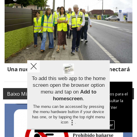
Una nueva senda peatonal y ciclista conectará
Ponteareas y Mondariz
To add this web app to the home
screen open the browser option
Aviso sobre el Uso de cookies:
menu and tap on
Add to
Baixo Miño
Utilizamos cookies nuestras y de terceros para el
homescreen
.
funcionamiento del digital. Puedes consultar la
The menu can be accessed by pressing
lista de cookies y como desconectarlas.
Ver
the menu hardware button if your device
nuestra Política de Privacidad y Cookies
has one, or by tapping the top right menu
icon
.
Aceptar Cookies
Personalizar