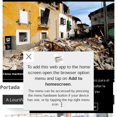
To add this web app to the home
screen open the browser option
Cómo mantenerse a salvo en caso de terremoto
Aviso sobre el Uso de cookies:
menu and tap on
Add to
Utilizamos cookies nuestras y de terceros para el
homescreen
.
Portada
funcionamiento del digital. Puedes consultar la
The menu can be accessed by pressing
lista de cookies y como desconectarlas.
Ver
the menu hardware button if your device
nuestra Política de Privacidad y Cookies
A Louriña
has one, or by tapping the top right menu
icon
.
Aceptar Cookies
Personalizar