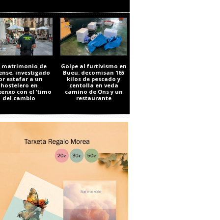
 matrimonio de
Golpe al furtivismo en
ense, investigado
Bueu: decomisan 165
or estafar a un
kilos de pescado y
hostelero en
centolla en veda
enxo con el 'timo
camino de Ons y un
del cambio
restaurante