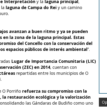
e Interpretación
y la
laguna principal
,
 la
laguna de Campa do Rei
y un camino
ouro.
bajos avanzan a buen ritmo y ya se pueden
s en la zona de la laguna principal. Estas
romiso del Concello con la conservación del
los espacios públicos de interés ambiental
”.
aradas
Lugar de Importancia Comunitaria (LIC)
nservación (ZEC) en 2014
, cuentan con
ectáreas
repartidas entre los municipios de O
.
e O Porriño
refuerza su compromiso con la
, la restauración ecológica y la valorización
Op
consolidando las Gándaras de Budiño como uno