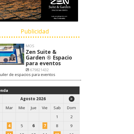
Publicidad
MOS
Zen Suite &
Garden ® Espacio
para eventos
679821432
uiler de espacios para eventos
VISITAR WEB
enda
Agosto 2026
Mar
Mie
Jue
Vie
Sab
Dom
1
2
4
5
6
7
8
9