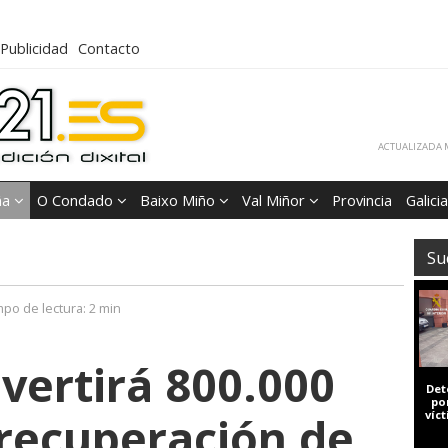
Publicidad
Contacto
ACTUALIZADA M
ña
O Condado
Baixo Miño
Val Miñor
Provincia
Galicia
Su
mpo de lectura:
2 min
nvertirá 800.000
Det
po
 recuperación de
víc