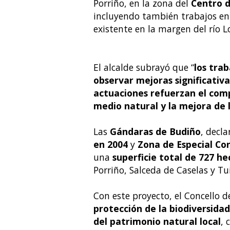
Porriño, en la zona del
Centro d
incluyendo también trabajos en
existente en la margen del río L
El alcalde subrayó que “
los tra
observar mejoras significativa
actuaciones refuerzan el comp
medio natural y la mejora de 
Las
Gándaras de Budiño
, decl
en 2004
y
Zona de Especial Co
una
superficie total de 727 h
Porriño, Salceda de Caselas y Tui
Con este proyecto, el Concello d
protección de la biodiversidad
del patrimonio natural local
, 