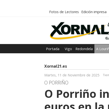
Fotos de Lectores
Edición impresa
Portada
Vigo
Redondela
A Louri
Xornal21.es
Martes, 11 de Noviembre de 2025
Tie
O PORRIÑO
O Porriño i
euros en la