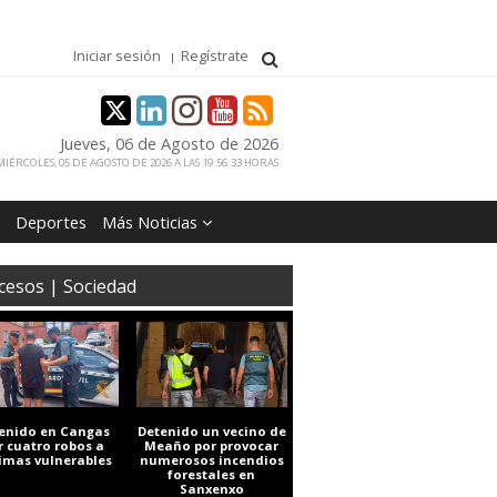
Iniciar sesión
Regístrate
Jueves, 06 de Agosto de 2026
IÉRCOLES, 05 DE AGOSTO DE 2026 A LAS 19:56:33 HORAS
Deportes
Más Noticias
cesos | Sociedad
enido en Cangas
Detenido un vecino de
r cuatro robos a
Meaño por provocar
timas vulnerables
numerosos incendios
forestales en
Sanxenxo