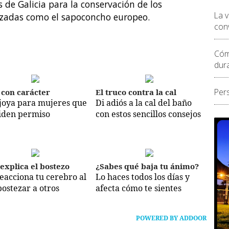
 de Galicia para la conservación de los
La 
zadas como el sapoconcho europeo.
conv
Cóm
dur
Per
 con carácter
El truco contra la cal
joya para mujeres que
Di adiós a la cal del baño
iden permiso
con estos sencillos consejos
 explica el bostezo
¿Sabes qué baja tu ánimo?
reacciona tu cerebro al
Lo haces todos los días y
bostezar a otros
afecta cómo te sientes
POWERED BY ADDOOR