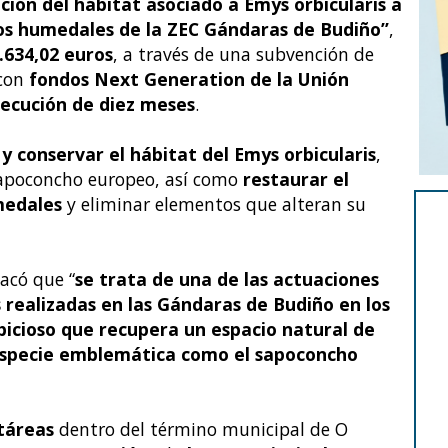
ión del hábitat asociado a Emys orbicularis a
los humedales de la ZEC Gándaras de Budiño”
,
.634,02 euros
, a través de una subvención de
con
fondos Next Generation de la Unión
jecución de diez meses
.
y conservar el hábitat del Emys orbicularis
,
poconcho europeo, así como
restaurar el
medales
y eliminar elementos que alteran su
tacó que “
se trata de una de las actuaciones
realizadas en las Gándaras de Budiño en los
icioso que recupera un espacio natural de
especie emblemática como el sapoconcho
táreas
dentro del término municipal de O