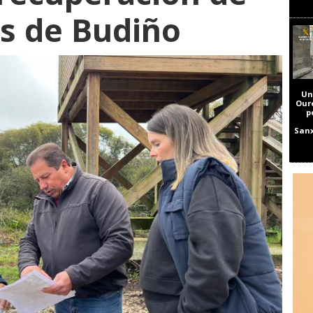
s de Budiño
Un
Our
p
Sanx