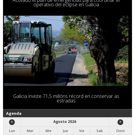
Activado el plan de emergencias para coordinar el
operativo del eclipse en Galicia
Galicia inviste 71,5 millóns récord en conservar as
estradas
Agenda
Agosto 2026
Lun
Mar
Mie
Jue
Vie
Sab
Dom