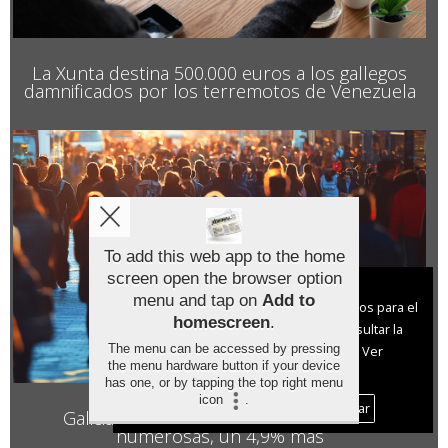
La Xunta destina 500.000 euros a los gallegos
damnificados por los terremotos de Venezuela
To add this web app to the home
screen open the browser option
Aviso sobre el Uso de cookies:
menu and tap on
Add to
Utilizamos cookies nuestras y de terceros para el
homescreen
.
funcionamiento del digital. Puedes consultar la
The menu can be accessed by pressing
lista de cookies y como desconectarlas.
Ver
the menu hardware button if your device
nuestra Política de Privacidad y Cookies
has one, or by tapping the top right menu
icon
.
Aceptar Cookies
Personalizar
Galicia bate récord con 32.750 familias
numerosas, un 4,9% más