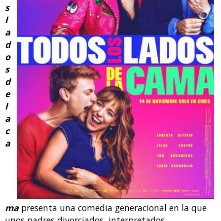
s
l
a
d
o
s
d
e
l
a
c
a
ma
presenta una comedia generacional en la que
unos padres divorciados, interpretados