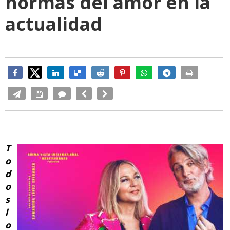
normas del amor en la
actualidad
T
o
d
o
s
l
o