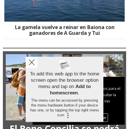
La gamela vuelve a reinar en Baiona con
ganadores de A Guarda y Tui
To add this web app to the home
screen open the browser option
Aviso sobre el Uso de cookies:
menu and tap on
Add to
Utilizamos cookies nuestras y de terceros para el
homescreen
.
funcionamiento del digital. Puedes consultar la
The menu can be accessed by pressing
lista de cookies y como desconectarlas.
Ver
the menu hardware button if your device
nuestra Política de Privacidad y Cookies
has one, or by tapping the top right menu
icon
.
Aceptar Cookies
Personalizar
El Bono Concilia se podrá