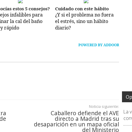
ocías estos 5 consejos?
Cuidado con este hábito
ejos infalibles para
¿Y si el problema no fuera
inar la cal del baño
el estrés, sino un hábito
 y rápido
diario?
POWERED BY ADDOOR
Op
Noticia siguiente:
La 
tra
Caballero defiende el AVE
 de
directo a Madrid tras su
conv
desaparición en un mapa oficial
del Ministerio