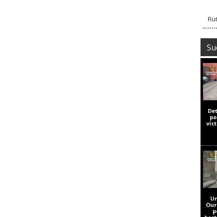
Rut
Su
De
po
víc
Un
Our
p