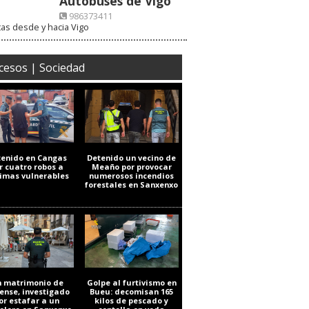
Autobuses de Vigo
986373411
as desde y hacia Vigo
cesos | Sociedad
tenido en Cangas
Detenido un vecino de
r cuatro robos a
Meaño por provocar
timas vulnerables
numerosos incendios
forestales en Sanxenxo
 matrimonio de
Golpe al furtivismo en
ense, investigado
Bueu: decomisan 165
or estafar a un
kilos de pescado y