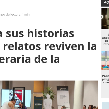
Ac
mpo de lectura:
1 min
 sus historias
anoc
 relatos reviven la
de
intr
eraria de la
Pant
pelig
sino