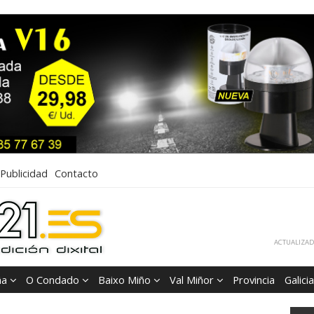
Publicidad
Contacto
ACTUALIZADA
ña
O Condado
Baixo Miño
Val Miñor
Provincia
Galicia