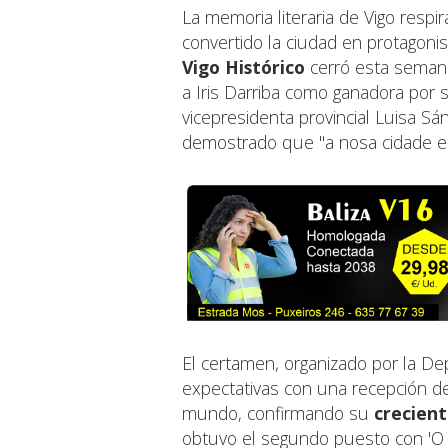
La memoria literaria de Vigo respi
convertido la ciudad en protagoni
Vigo Histórico
cerró esta semana
a Iris Darriba como ganadora por s
vicepresidenta provincial Luisa S
demostrado que "a nosa cidade est
El certamen, organizado por la D
expectativas con una recepción d
mundo, confirmando su
crecient
obtuvo el segundo puesto con 'O 