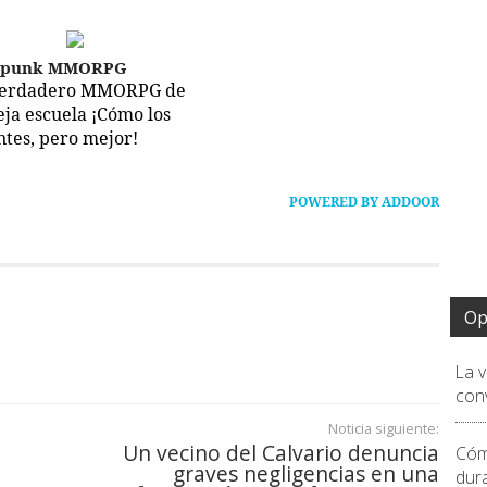
epunk MMORPG
verdadero MMORPG de
ieja escuela ¡Cómo los
ntes, pero mejor!
POWERED BY ADDOOR
Op
La 
conv
Noticia siguiente:
Un vecino del Calvario denuncia
Cóm
graves negligencias en una
dur