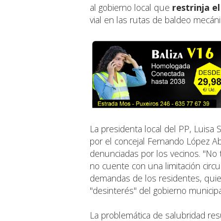
al gobierno local que
restrinja e
vial en las rutas de baldeo mecán
La presidenta local del PP, Luisa
por el concejal Fernando López Ab
denunciadas por los vecinos. "No 
no cuente con una limitación circu
demandas de los residentes, quie
"desinterés" del gobierno municipa
La problemática de salubridad res