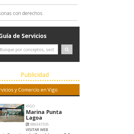
sonas con derechos
Guía de Servicios
Publicidad
rvicios y Comercio en Vigo
VIGO
Marina Punta
Lagoa
986347305
VISITAR WEB