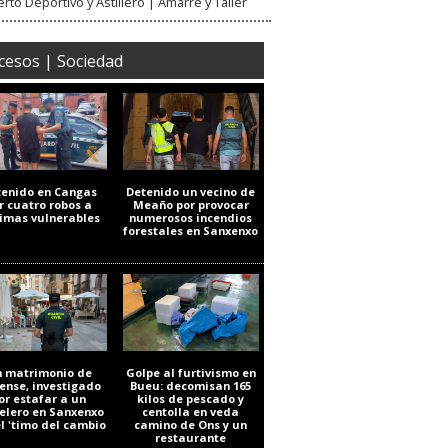
rto Deportivo y Astillero | Amarre y Taller
cesos | Sociedad
tenido en Cangas
Detenido un vecino de
r cuatro robos a
Meaño por provocar
timas vulnerables
numerosos incendios
forestales en Sanxenxo
 matrimonio de
Golpe al furtivismo en
ense, investigado
Bueu: decomisan 165
or estafar a un
kilos de pescado y
elero en Sanxenxo
centolla en veda
el 'timo del cambio
camino de Ons y un
restaurante