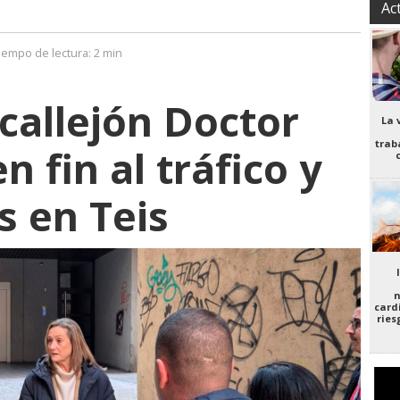
Ac
iempo de lectura:
2 min
 callejón Doctor
La 
trab
n fin al tráfico y
s en Teis
n
card
ries