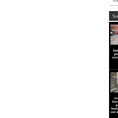
Pue
Su
De
po
víc
Un
Our
p
host
con 