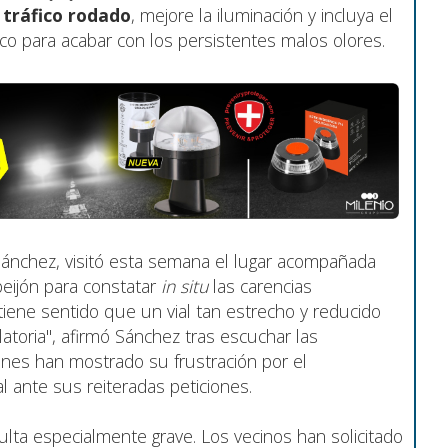
l tráfico rodado
, mejore la iluminación y incluya el
ico para acabar con los persistentes malos olores.
 Sánchez, visitó esta semana el lugar acompañada
eijón para constatar
in situ
las carencias
tiene sentido que un vial tan estrecho y reducido
latoria", afirmó Sánchez tras escuchar las
nes han mostrado su frustración por el
l ante sus reiteradas peticiones.
ulta especialmente grave. Los vecinos han solicitado