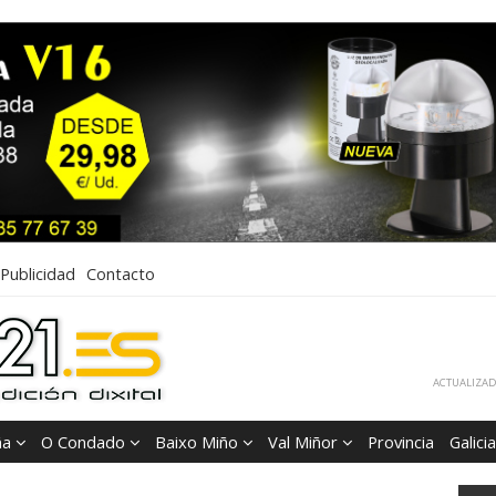
Publicidad
Contacto
ACTUALIZADA
ña
O Condado
Baixo Miño
Val Miñor
Provincia
Galicia