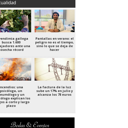
tualidad
vendimia gallega
Pantallas en verano: el
busca 1.600
peligro no es el tiempo,
ajadores ante una
sino lo que se deja de
cosecha récord
hacer
Incendios: una
La factura de la luz
psicóloga, un
sube un 17% en julio y
eumólogo y un
alcanza los 78 euros
iólogo explican los
gos a corto y largo
plazo