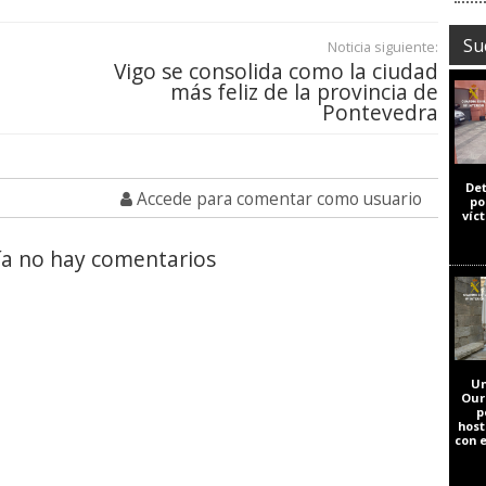
Su
Noticia siguiente:
Vigo se consolida como la ciudad
más feliz de la provincia de
Pontevedra
De
Accede para comentar como usuario
po
víc
a no hay comentarios
Un
Our
p
host
con 