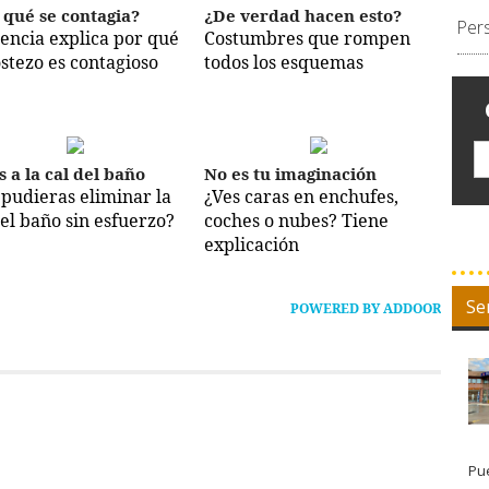
 qué se contagia?
¿De verdad hacen esto?
Per
iencia explica por qué
Costumbres que rompen
ostezo es contagioso
todos los esquemas
s a la cal del baño
No es tu imaginación
i pudieras eliminar la
¿Ves caras en enchufes,
del baño sin esfuerzo?
coches o nubes? Tiene
explicación
Se
POWERED BY ADDOOR
Pue