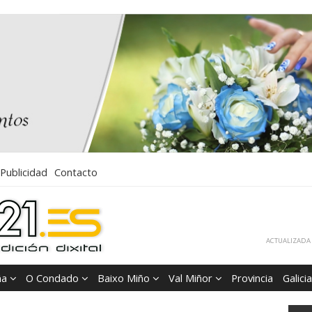
Publicidad
Contacto
ACTUALIZADA 
ña
O Condado
Baixo Miño
Val Miñor
Provincia
Galicia