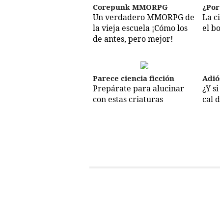
Corepunk MMORPG
¿Por
Un verdadero MMORPG de
La c
la vieja escuela ¡Cómo los
el b
de antes, pero mejor!
Parece ciencia ficción
Adió
Prepárate para alucinar
¿Y s
con estas criaturas
cal 