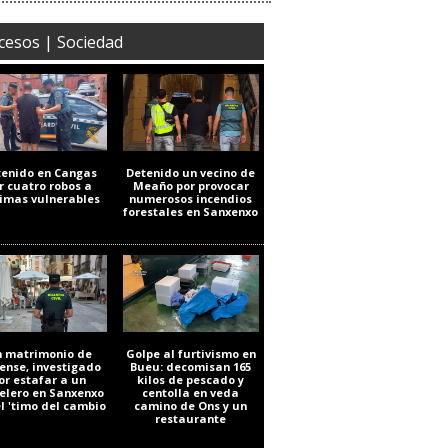
cesos | Sociedad
tenido en Cangas
Detenido un vecino de
r cuatro robos a
Meaño por provocar
timas vulnerables
numerosos incendios
forestales en Sanxenxo
 matrimonio de
Golpe al furtivismo en
ense, investigado
Bueu: decomisan 165
or estafar a un
kilos de pescado y
elero en Sanxenxo
centolla en veda
el 'timo del cambio
camino de Ons y un
restaurante