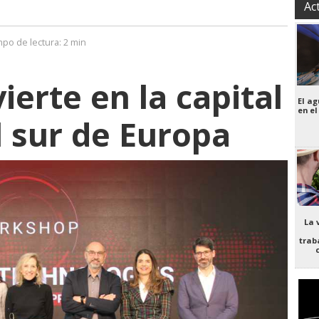
Ac
mpo de lectura:
2 min
ierte en la capital
El a
en el
l sur de Europa
La 
trab