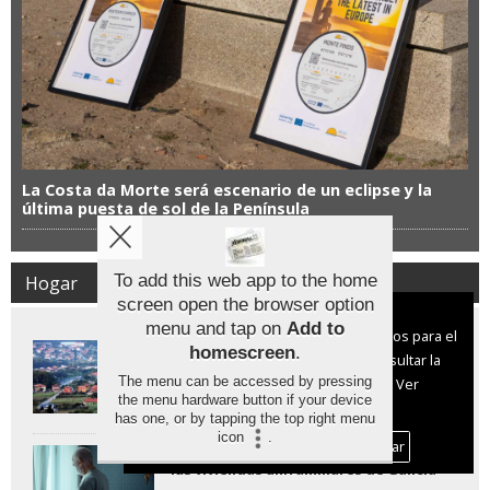
La Costa da Morte será escenario de un eclipse y la
última puesta de sol de la Península
To add this web app to the home
Hogar
screen open the browser option
Aviso sobre el Uso de cookies:
menu and tap on
Add to
Utilizamos cookies nuestras y de terceros para el
Los municipios más baratos para
homescreen
.
funcionamiento del digital. Puedes consultar la
comprar casa en España están por
debajo de los 400 euros el metro
The menu can be accessed by pressing
lista de cookies y como desconectarlas.
Ver
cuadrado
the menu hardware button if your device
nuestra Política de Privacidad y Cookies
has one, or by tapping the top right menu
icon
.
Aceptar Cookies
Personalizar
Cómo facilitar el envejecimiento en
las viviendas unifamiliares de Galicia